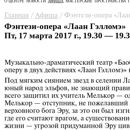
О ЦЕНТРЕ
НОВОСТИ
АФИША
МАСТЕРСКИЕ
ПРОСТРАНСТВА
Главное меню
Вы здесь
Главная
/
Афиша
/
Фэнтези-опера «Лаа
Фэнтези-опера «Лаан Гэлломэ»
Пт, 17 марта 2017 г., 19.30 — 19.
Музыкально-драматический театр «Баоб
оперу в двух действиях «Лаан Гэлломэ» (
Под мягким сиянием звезд в селении Л
юный народ эльфов, не знающий правит
всего защитил их учитель Мелькор — од
Мелькор — отступник, не пожелавший 
верховного бога Эру, за это он был изг
где его считают врагом, а существовани
жизни — угрозой придуманной Эру цив