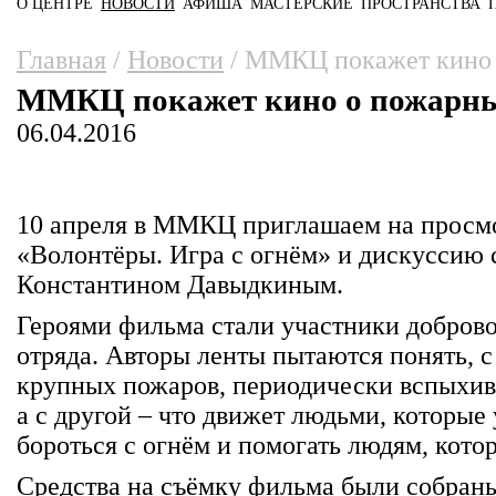
О ЦЕНТРЕ
НОВОСТИ
АФИША
МАСТЕРСКИЕ
ПРОСТРАНСТВА
Главное меню
Вы здесь
Главная
/
Новости
/
ММКЦ покажет кино 
ММКЦ покажет кино о пожарны
06.04.2016
10 апреля в ММКЦ приглашаем на просм
«Волонтёры. Игра с огнём» и дискуссию
Константином Давыдкиным.
Героями фильма стали участники добров
отряда. Авторы ленты пытаются понять, с
крупных пожаров, периодически вспыхив
а с другой – что движет людьми, которые 
бороться с огнём и помогать людям, котор
Средства на съёмку фильма были собран