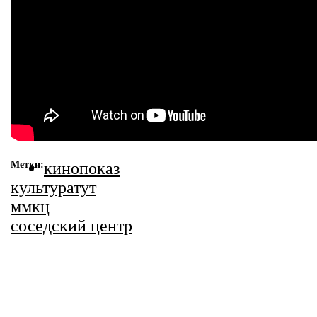
Метки:
кинопоказ
культуратут
ммкц
соседский центр