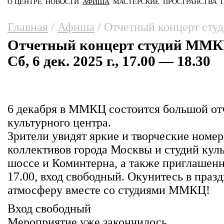
О ЦЕНТРЕ
НОВОСТИ
АФИША
МАСТЕРСКИЕ
ПРОСТРАНСТВА
Главное меню
Вы здесь
Главная
/
Афиша
/
Отчетный концерт ст
Отчетный концерт студий ММ
Сб, 6 дек. 2025 г., 17.00 — 18.30
6 декабря в ММКЦ состоится большой от
культурного центра.
Зрители увидят яркие и творческие номе
коллективов города Москвы и студий кул
шоссе и Коминтерна, а также приглашенн
17.00, вход свободный. Окунитесь в пра
атмосферу вместе со студиями ММКЦ!
Вход свободный
Мероприятие уже закончилось.