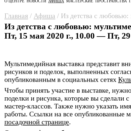
О ЦЕНТРЕ
НОВОСТИ
АФИША
МАСТЕРСКИЕ
ПРОСТРАНСТВА
Главное меню
Вы здесь
Главная
/
Афиша
/
Из детства с любовью:
Из детства с любовью: мультим
Пт, 15 мая 2020 г., 10.00 — Пт, 29
Мультимедийная выставка представит вн
рисунков и поделок, выполненных соглас
опубликованным в социальных сетях
Кул
Чтобы принять участие в выставке, нужн
поделки и рисунка, которые вы сделали
мастер-классов. Также нужно указать имя
работы. Ссылки на все опубликованные 
посадочной странице
.