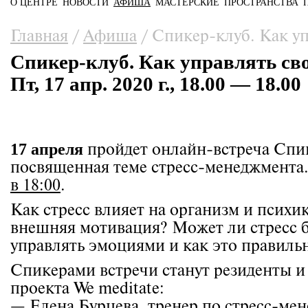
О ЦЕНТРЕ
НОВОСТИ
АФИША
МАСТЕРСКИЕ
ПРОСТРАНСТВА
Главное меню
Вы здесь
Главная
/
Афиша
/
Спикер-клуб. Как уп
Спикер-клуб. Как управлять св
Пт, 17 апр. 2020 г., 18.00 — 18.00
17 апреля
пройдет онлайн-встреча Сп
посвященная теме стресс-менеджмента
в 18:00
.
Как стресс влияет на организм и психи
внешняя мотивация? Может ли стресс б
управлять эмоциями и как это правильн
Спикерами встречи станут резиденты и
проекта We meditate:
— Елена Бурцева, тренер по стресс-м