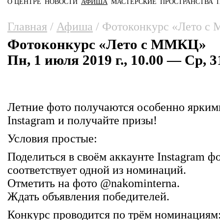
О ЦЕНТРЕ
НОВОСТИ
АФИША
МАСТЕРСКИЕ
ПРОСТРАНСТВА
Главное меню
Вы здесь
Главная
/
Афиша
/
Фотоконкурс «Лето с
Фотоконкурс «Лето с ММКЦ»
Пн, 1 июля 2019 г., 10.00 — Ср, 3
Летние фото получаются особенно ярким
Instagram и получайте призы!
Условия простые:
Поделиться в своём аккаунте Instagram ф
соответствует одной из номинаций.
Отметить на фото @nakominterna.
Ждать объявления победителей.
Конкурс проводится по трём номинациям