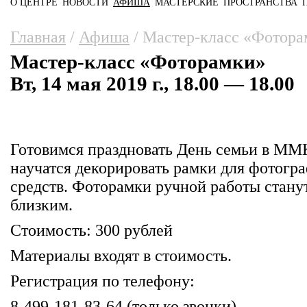
О ЦЕНТРЕ
НОВОСТИ
АФИША
МАСТЕРСКИЕ
ПРОСТРАНСТВА
Главное меню
Вы здесь
Главная
/
Афиша
/
Мастер-класс «Фотора
Мастер-класс «Фоторамки»
Вт, 14 мая 2019 г., 18.00 — 18.00
Готовимся праздновать День семьи в ММ
научатся декорировать рамки для фотог
средств. Фоторамки ручной работы стан
близким.
Стоимость: 300 рублей
Материалы входят в стоимость.
Регистрация по телефону:
8-499-181-83-64 (только звонки)